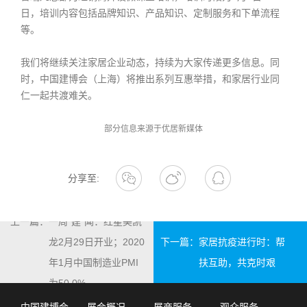
日，培训内容包括品牌知识、产品知识、定制服务和下单流程
等。
我们将继续关注家居企业动态，持续为大家传递更多信息。同
时，中国建博会（上海）将推出系列互惠举措，和家居行业同
仁一起共渡难关。
部分信息来源于优居新媒体
分享至:
上一篇：
一周“建”闻：红星美凯
龙2月29日开业；2020
下一篇：
家居抗疫进行时：帮
年1月中国制造业PMI
扶互助，共克时艰
为50.0%
中国建博会
展会概况
展商服务
观众服务