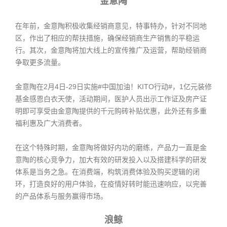
金意陶
在年前，金意陶积极收集经销商意见，特事特办，针对不同地
区，作出了相应的帮扶措施，确保经销商生产销售的平稳运
行。其次，金意陶将加大线上的宣传推广及运营，帮助经销商
争取更多流量。
金意陶在2月4日-29日实施#中国加油！KITO行动#，1亿元装修
基金感恩白衣天使，活动期间，医护人员出示工作证及房产证
明即可享受由金意陶提供的千元购砖补贴优惠，此外还有多重
福利惠及广大消费者。
在这个特殊时期，金意陶将做好内功的磨练，产品力一直是金
意陶的核心竞争力，加大有效的研发投入以及搭建科学的研发
体系是当务之急。在消费端，构筑消费体验及购买逻辑的闭
环，打造良好的用户体验，在疫情好转时能迅速响应，以完善
的产品体系与服务赢得市场。
浪鲸