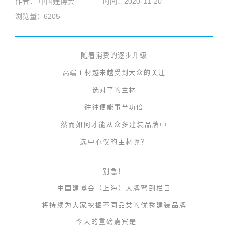
作者： 中国建博会
时间：2020-11-20
浏览量：6205
随着消费的逐步升级
高端主材越来越受到大众的关注
选对了的主材
往往便能事半功倍
然而如何才能从众多建装品牌中
选中心仪的主材呢？
别急！
中国建博会（上海）大牌驾到栏目
将持续为大家挖掘不同品类的优秀建装品牌
今天的重磅嘉宾是——