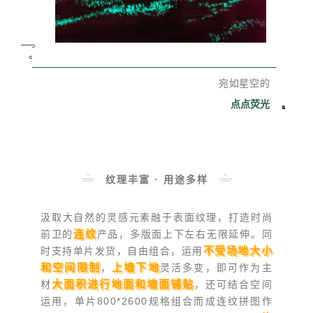
宛如星空的
点点荧光
纹理丰富 · 用途多样
汲取大自然的灵感元素融于表面纹理，打造时尚
连纹
前卫的
产品，多版面上下左右无限延伸。同
不受场地大小
时支持单片发货，自由组合，运用
和空间限制
上墙下地
，
灵活多变，即可作为主
大面积进行地面和墙面铺贴
材
，还可结合空间
运用，单片800*2600规格组合而成连纹拼图作