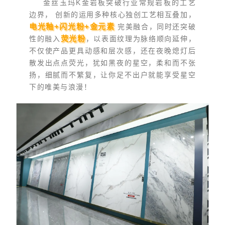
金丝玉玛K金岩板突破行业常规岩板的工艺
边界， 创新的运用多种核心独创工艺相互叠加，
电光釉+闪光粉+金元素
完美融合，同时还突破
荧光粉
性的融入
，以表面纹理为脉络顺向延伸，
不仅使产品更具动感和层次感，还在夜晚熄灯后
散发出点点荧光，犹如黑夜的星空，柔和而不张
扬，细腻而不繁复，让你足不出户就能享受星空
下的唯美与浪漫！