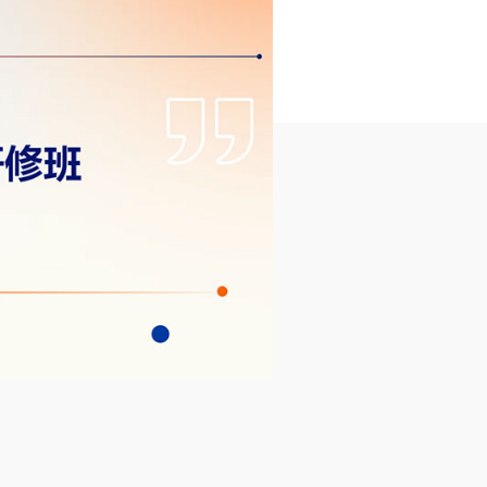
07-31
0
疗愈佳作：研和·东方筑境｜禅意微建筑系列
查看详情
>>