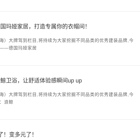
德国玛娅家居，打造专属你的衣帽间！
海）大牌驾到栏目,将持续为大家挖掘不同品类的优秀建装品牌,今
——德国玛娅家居
鲸卫浴，让舒适体验感瞬间up up
海）大牌驾到栏目,将持续为大家挖掘不同品类的优秀建装品牌,今
：浪鲸
了！变多元了！