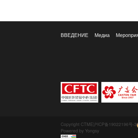
ВВЕДЕНИЕ
Медиа
Меропри
Copyright CTME
沪ICP备19022196号-3
Powered by Yongsy