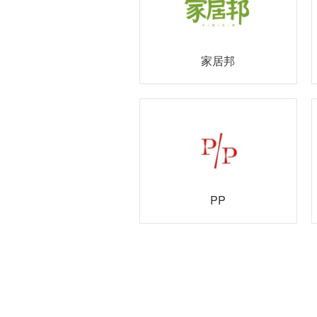
家居邦
PP