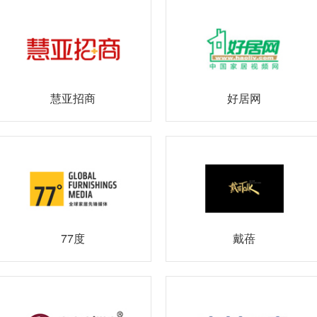
慧亚招商
好居网
77度
戴蓓