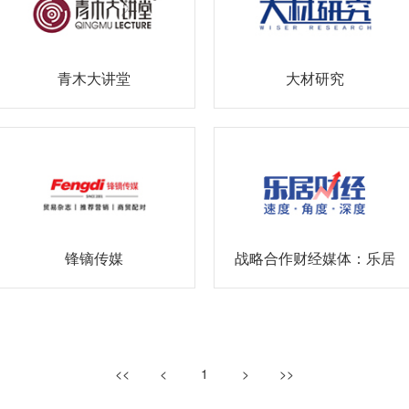
青木大讲堂
大材研究
锋镝传媒
战略合作财经媒体：乐居
财经
<<
<
1
>
>>