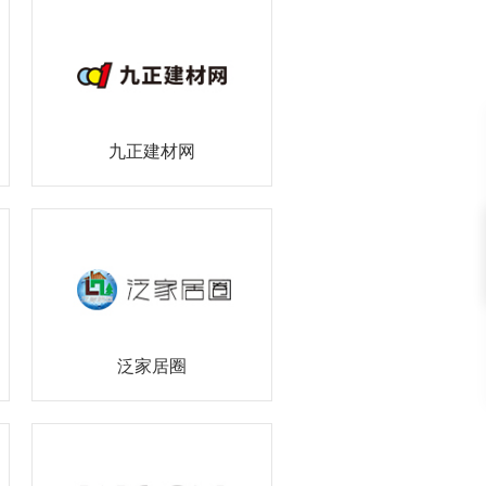
九正建材网
泛家居圈