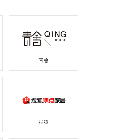
青舍
搜狐