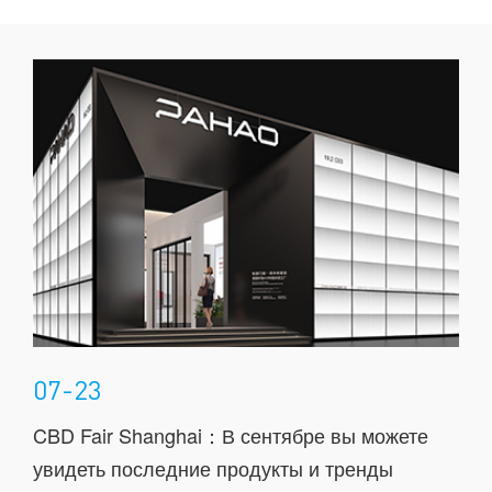
7-23
05-05
BD Fair Shanghai：В сентябре вы можете
Объединя
видеть последние продукты и тренды
также со