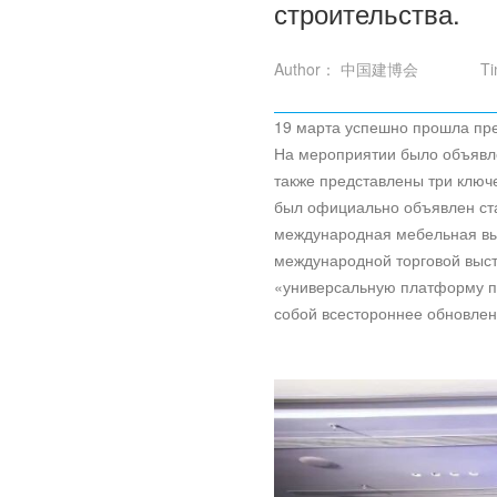
строительства.
Author： 中国建博会
T
19 марта успешно прошла пр
На мероприятии было объявле
также представлены три ключе
был официально объявлен ста
международная мебельная выс
международной торговой выст
«универсальную платформу по
собой всестороннее обновле