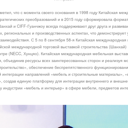
метил, что с момента своего основания в 1998 году Китайская ме
тратегических преобразований и в 2015 году сформировала форма
анхай и CIFF-Гуанчжоу всегда поддерживают друг друга и развива
х, региональных и производственных аспектах, что демонстрирует
аимодействия. С 5 по 8 сентября 58-я Китайская международная
йской международной торговой выставкой строительства (Шанхай
тре (NECC, Хунцяо). Китайская международная мебельная выстав
, объединив ресурсы всех заинтересованных сторон и реализуя м
троительство», обеспечение беспрепятственного функционировани
ой интеграции направлений «мебель и строительные материалы», 
, создав единую платформу для интеграции внутреннего и внешн
у индустрии «мебель и интерьер» в сфере мебели, предметов инте