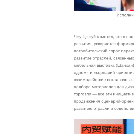
Исполнит
Чжу Цзягуй отметил, что в н
развития, ускоряется формир
потребительский спрос перех
развитие отраслей, связанны
мебельная выставка (Шанхай) 
одном» и «сценарий-ориентир
взаимодействие выставочных 
подбора материалов для диза
торговли — все эти инициати
продвижения сценарий-ориент
развитию отрасли и содейств