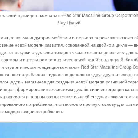
ельный президент компании «Red Star Macalline Group Corporation
Чжу Цзягуй
астоящее время индустрия мебели и интерьера переживает ключево
ование новой модели развития, основанной на двойном цикле — 
одит от покупки отдельных товаров к комплексным решениям для в
х с домом и интерьером, становится неизбежной тенденцией. Кита
и стратегическая концепция компании Red Star Macalline Group Cor
ованное потребление» идеально дополняют друг друга и находятся
площадок и магазинов для создания новой модели розничной торго
йнеров, формирование экосистемы дизайна или интеграция канал
вы находятся в полном соответствии с идеей создания экосистемы
ированного потребления, что заложило прочную основу для совме
ию модернизации потребления.