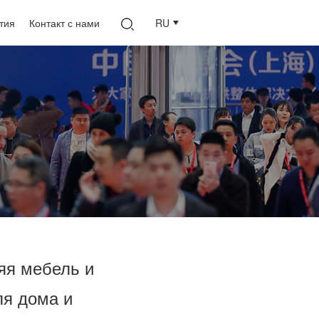
тия
Контакт с нами
RU
яя мебель и
ля дома и