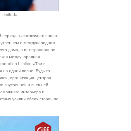
 Limited»
й период высококачественного
внутреннем и международном,
сего дома, а интеграционное
йская международная
poration Limited «Три в
 на одной волне. Будь то
вли, организация центров
ов внутренней и внешней
 домашнего интерьера и
стных усилий обеих сторон по