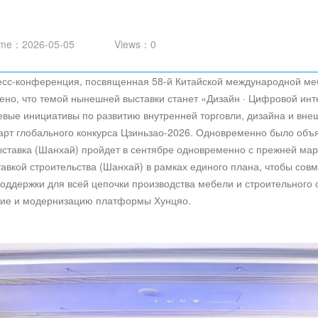
ime：2026-05-05
Views：0
есс-конференция, посвященная 58-й Китайской международной меб
но, что темой нынешней выставки станет «Дизайн · Цифровой интел
вые инициативы по развитию внутренней торговли, дизайна и внеш
рт глобального конкурса Цзиньзао-2026. Одновременно было объяв
тавка (Шанхай) пройдет в сентябре одновременно с прежней мар
авкой строительства (Шанхай) в рамках единого плана, чтобы совм
ддержки для всей цепочки производства мебели и строительного 
ние и модернизацию платформы Хунцяо.